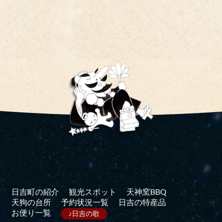
日吉町の紹介
観光スポット
天神窯BBQ
天狗の台所
予約状況一覧
日吉の特産品
お便り一覧
♪日吉の歌