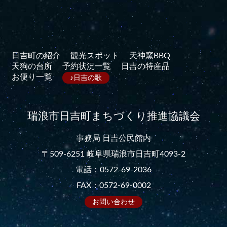
日吉町の紹介
観光スポット
天神窯BBQ
天狗の台所
予約状況一覧
日吉の特産品
お便り一覧
♪日吉の歌
瑞浪市日吉町まちづくり推進協議会
事務局 日吉公民館内
〒509-6251 岐阜県瑞浪市日吉町4093-2
電話：0572-69-2036
FAX：0572-69-0002
お問い合わせ