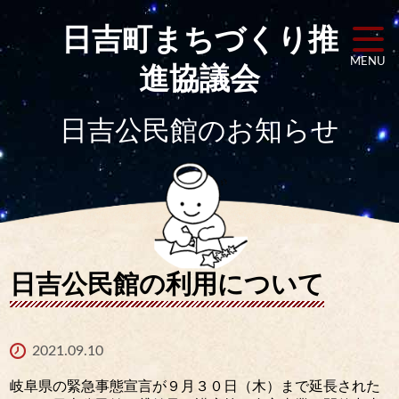
日吉町まちづくり
推
MENU
進協議会
日吉公民館のお知らせ
日吉公民館の利用について
2021.09.10
岐阜県の緊急事態宣言が９月３０日（木）まで延長された