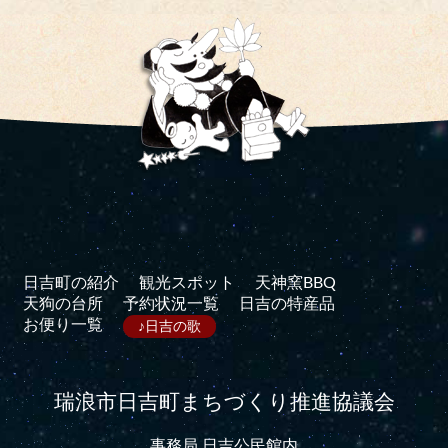
日吉町の紹介
観光スポット
天神窯BBQ
天狗の台所
予約状況一覧
日吉の特産品
お便り一覧
♪日吉の歌
瑞浪市日吉町まちづくり推進協議会
事務局 日吉公民館内